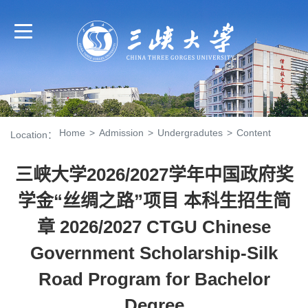
Home
>
Admission
>
Undergradutes
>
Content
Location：
三峡大学2026/2027学年中国政府奖
学金“丝绸之路”项目 本科生招生简
章 2026/2027 CTGU Chinese
Government Scholarship-Silk
Road Program for Bachelor
Degree