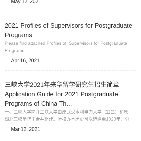
May 12, 2021
程技术研究中心”平台，实验室拥有香溪河野外科学观测站(共享
水质监测船)，三峡库区生态防护植被选育中试基地(三峡大学校
内)。实验室与中国科学院化学研究所、宜昌兴发集团、武汉千
2021 Profiles of Supervisors for Postgraduate
水、三峡总公司中华鲟研究所等建立了良好的合作关系。实...
Programs
Please find attached Profiles of Supervisors for Postgraduate
Programs
Apr 16, 2021
三峡大学2021年来华留学研究生招生简章
Application Guide for 2021 Postgraduate
Programs of China Th...
一、三峡大学简介三峡大学由原武汉水利电力大学（宜昌）和原
湖北三峡学院于合并组建。学校办学历史可以追溯至1923年，分
别于1978年和1996年开始本科和研究生教育。学校具有博士学
Mar 12, 2021
位授予权，具有招收中国政府奖学金来华留学生资格、本科临床
医学专业MBBS（英语授课）来华留学生资格，招收港澳台侨学